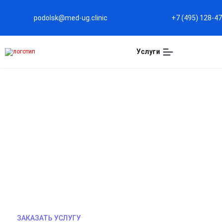
podolsk@med-ug.clinic
+7 (495) 128-4
Услуги
ВШИВАНИЕ ТОРПЕДЫ В 
Профессиональное вшивание торпеды — ваш пут
врачи проведут полную диагностику, выполнят п
стерильных условиях. Мы обеспечим тщательно
рекомендации по восстановлению. Быстрый усто
над жизнью уже сегодня! Анонимно, безопасно, 
ЗАКАЗАТЬ УСЛУГУ