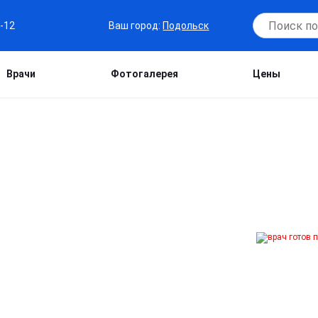
Ваш город:
Подольск
7-12
Врачи
Фотогалерея
Цены
ПОДОЛЬСКЕ
ь к свободе от зависимости! Опытные
роцедуру под местной анестезией в
е наблюдение, дадим персональные
йчивый результат — верните контроль
эффективно.