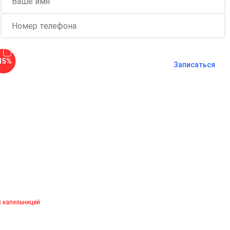
Согласен с
политикой о
15%
конфиденциальности
и на
обработку
Записаться
персональных данных
Длительность процедуры — 60 минут