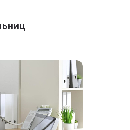
льниц