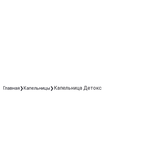
Уменьшает отёки, улучшает контур лица и тела, делае
кожу более упругой.
Быстрое восстановление после стресса и
недосыпа
Помогает справиться с переутомлением и повышает
работоспособность.
Антиоксидантная защита и замедление старени
Активизирует регенерацию кожи, волос и ногтей,
поддерживает здоровье организма на клеточном
уровне.
Капельница Детокс
Главная
Капельницы