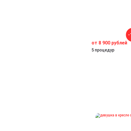
т
я
-
от 8 900 рублей
5 процедур