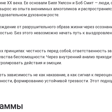
не XX века. Ее основали Билл Уилсон и Боб Смит — люди,
ырос из опыта анонимных алкоголиков и распространился
следовательном духовном росте.
ождение от разрушительного образа жизни через осознани
остью. Без этого невозможно начать путь к выздоровлен
х принципах: честность перед собой, ответственность за
увства беспомощности. Через внутренний анализ приходи
тролировать действия и эмоции.
ть зависимость не как наказание, а как сигнал к переоц
чности, формированию устойчивой трезвости. Этот подх
граммы