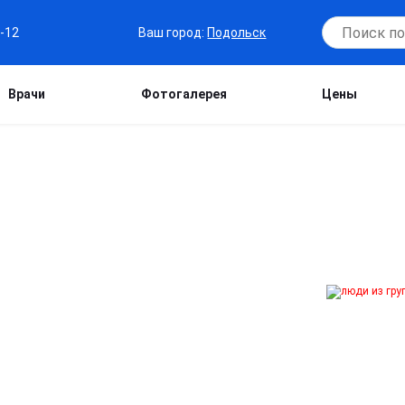
Ваш город:
Подольск
7-12
Врачи
Фотогалерея
Цены
ОВ В ПОДОЛЬСКЕ
аркомании с глубокой психологической
 Индивидуальная и групповая
т сформировать устойчивую трезвость,
жизни.