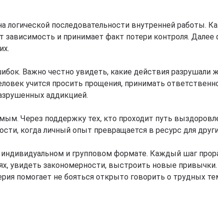
на логической последовательности внутренней работы. К
ет зависимость и принимает факт потери контроля. Дале
их.
бок. Важно честно увидеть, какие действия разрушали жи
еловек учится просить прощения, принимать ответственн
разрушенных аддикцией.
м. Через поддержку тех, кто проходит путь выздоровле
ости, когда личный опыт превращается в ресурс для други
в индивидуальном и групповом формате. Каждый шаг прор
ях, увидеть закономерности, выстроить новые привычки.
ия помогает не бояться открыто говорить о трудных тем