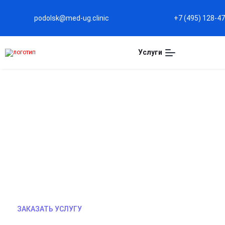
podolsk@med-ug.clinic
+7 (495) 128-4
Услуги
РЕАБИЛИТАЦИЯ 12 ШАГ
Программа восстановления при алкоголизме и н
проработкой причин формирования зависимости.
психотерапия, поддержка сообщества. Помогае
снизить риск срывов и вернуться к полноценной 
ЗАКАЗАТЬ УСЛУГУ