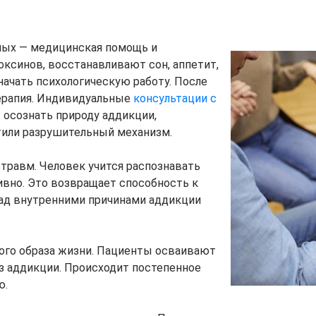
мых — медицинская помощь и
оксинов, восстанавливают сон, аппетит,
ачать психологическую работу. После
ерапия. Индивидуальные
консультации с
 осознать природу аддикции,
тили разрушительный механизм.
травм. Человек учится распознавать
тивно. Это возвращает способность к
над внутренними причинами аддикции
го образа жизни. Пациенты осваивают
з аддикции. Происходит постепенное
ю.