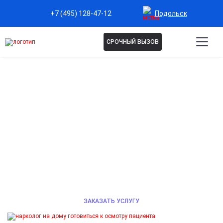
Подольск
+7 (495) 128-47-12
СРОЧНЫЙ ВЫЗОВ
НАРКОЛОГ НА ДОМ В
ПОДОЛЬСКЕ
Анонимная помощь опытного нарколога на дому при
проблемах с алкоголем или наркотиками.
Детоксикация, стабилизация состояния, вывод из
запоя. Звоните 24/7.
ЗАКАЗАТЬ УСЛУГУ