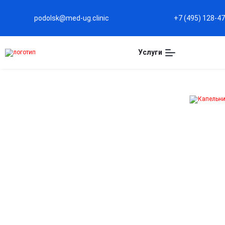
podolsk@med-ug.clinic
+7 (495) 128-4
Услуги
Капельница для
иммунитета в
Подольске
Укрепление защитных сил организма
Комплекс витаминов, микроэлементов и аминокисло
помогает повысить сопротивляемость к вирусам и
инфекциям.
Восстановление после болезней и нагрузок