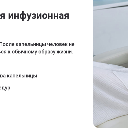
ая инфузионная
 После капельницы человек не
ся к обычному образу жизни.
ава капельницы
едур