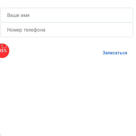
Согласен с
политикой о
15%
конфиденциальности
и на
обработку
Записаться
персональных данных
Длительность процедуры — 60 минут
о