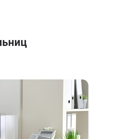
льниц