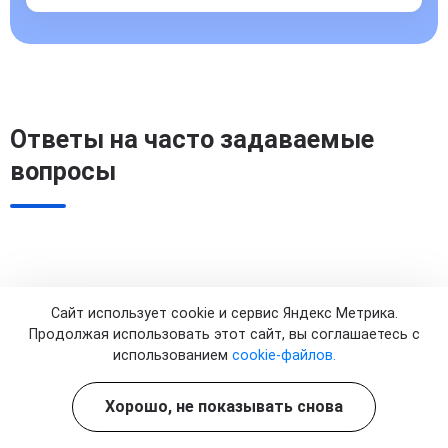
Ответы на часто задаваемые
вопросы
В каких случаях назначается капельница с
Магнезией?
Сайт использует cookie и сервис Яндекс Метрика.
Продолжая использовать этот сайт, вы соглашаетесь с
использованием
cookie-файлов.
Капельница с магнезией применяется при нарушениях
работы сосудистой и нервной системы, отеках,
Как Магнезия влияет на сердечно-
Хорошо, не показывать снова
повышенном давлении, судорогах, спазмах мышц. Ее
сосудистую систему при внутривенном
назначают при позднем токсикозе во время
введении?