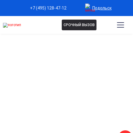
Подольск
+7 (495) 128-47-12
СРОЧНЫЙ ВЫЗОВ
Капельница Магнезия в
Подольске
Снимает спазмы и мышечное напряжение
Эффективно помогает при судорогах, мышечных болях и
спазмах сосудов.
Нормализует работу нервной системы
Улучшает сон, снижает тревожность и усталость.
Поддержка сердечно-сосудистой системы
Стабилизирует сердечный ритм и артериальное давление.
Быстрое восстановление после переутомления
Помогает справиться с усталостью и стрессом за
короткое время.
Контролируемое и безопасное введение