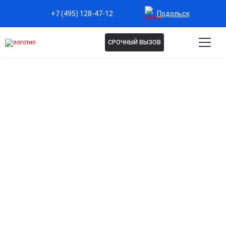
Подольск
+7 (495) 128-47-12
СРОЧНЫЙ ВЫЗОВ
КОДИРОВАНИЕ
АЛГОМИНАЛ В ПОДОЛЬСКЕ
В нашей клинике мы предлагаем эффективное
кодирование алгоминалом от алкоголизма. Процесс
проходит безопасно и комфортно, а наши опытные
специалисты помогут вам избавиться от
зависимости и вернуть радость жизни. Не
откладывайте на завтра, сделайте первый шаг к
свободе уже сегодня!