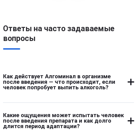
Ответы на часто задаваемые
вопросы
Как действует Алгоминал в организме
после введения — что происходит, если
человек попробует выпить алкоголь?
Алгоминал запускает в организме защитную реакцию
на алкоголь. После введения препарат подавляет
Какие ощущения может испытать человек
фермент, расщепляющий этанол. В результате даже
после введения препарата и как долго
малая доза спиртного вызывает сильное отравление:
длится период адаптации?
тошноту, удушье, резкую слабость, головную боль,