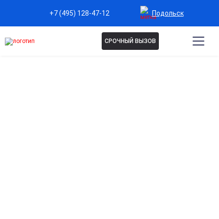
Подольск
+7 (495) 128-47-12
СРОЧНЫЙ ВЫЗОВ
Капельница Золедроновая
кислота в Подольске
Эффективное лечение остеопороза
Укрепляет кости, предотвращает переломы и улучшает
минеральную плотность костной ткани.
Борьба с костными метастазами
Снижает болевой синдром и замедляет разрушение костей
при онкологических заболеваниях.
Поддержка при заболеваниях костей
Помогает при болезнях, связанных с потерей кальция, и
укрепляет скелет.
Контролируемая терапия под наблюдением врача
Точная дозировка и наблюдение специалиста