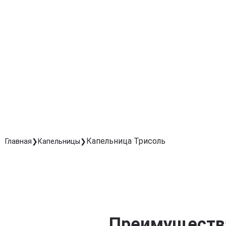
Восстановление после интоксикаций и болезней
Способствует быстрому выведению токсинов и
снижению симптомов интоксикации.
Снятие усталости и слабости
Помогает организму быстрее восстановиться после
перегрузок, болезней или стресса.
Безопасное внутривенное введение под
контролем специалистов
Обеспечивает быстрый и контролируемый эффект бе
лишней нагрузки на организм.
Капельница Трисоль
Главная
Капельницы
Преимущества