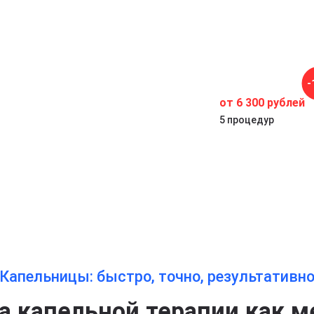
-
от 6 300 рублей
з
5 процедур
Капельницы: быстро, точно, результативн
 капельной терапии как м