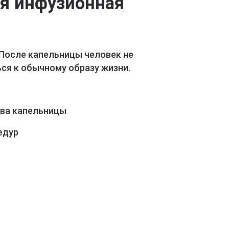
ая инфузионная
 После капельницы человек не
ся к обычному образу жизни.
ава капельницы
едур