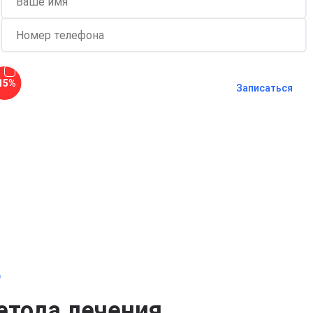
Согласен с
политикой о
15%
конфиденциальности
и на
обработку
Записаться
персональных данных
Длительность процедуры — 60 минут
о
етода лечения