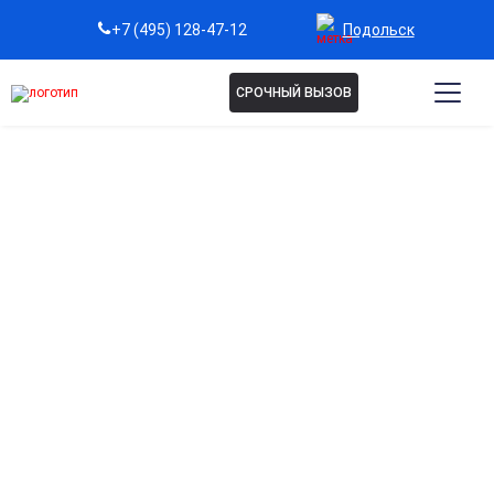
Подольск
+7 (495) 128-47-12
СРОЧНЫЙ ВЫЗОВ
Капельница Стерофундин в
Подольске
Восстановление водно-солевого баланса
Восполняет потерю жидкости и электролитов, нормализуя
обменные процессы в организме.
Поддержка при обезвоживании
Применяется при рвоте, диарее, интоксикациях и после
обильной кровопотери для стабилизации состояния.
Безопасное восполнение электролитов
Состав раствора максимально приближен к плазме крови,
что обеспечивает быструю и мягкую корректировку.
Подходит для комплексной терапии
Используется совместно с другими препаратами при