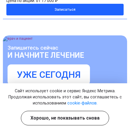
Цена по акции:
от 17 000 ₽
Записаться
Запишитесь сейчас
И НАЧНИТЕ ЛЕЧЕНИЕ
УЖЕ СЕГОДНЯ
Записаться на прием к врачу
Сайт использует cookie и сервис Яндекс Метрика.
Продолжая использовать этот сайт, вы соглашаетесь с
использованием
cookie-файлов.
Хорошо, не показывать снова