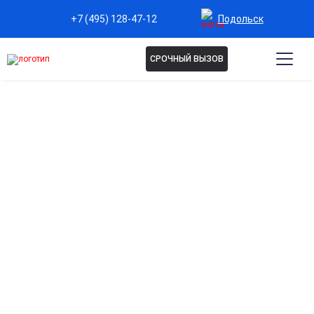
Подольск
+7 (495) 128-47-12
СРОЧНЫЙ ВЫЗОВ
ЛЕЧЕНИЕ НАРКОМАНИИ НА
ДОМУ В ПОДОЛЬСКЕ
Лечение наркомании на дому подходит в ряде
случаев и требует профессионального подхода.
Клиника «Мед-Юг» организует выезд опытных
наркологов для диагностики и подбора
эффективного плана терапии по современным
методикам. Запись и консультация — по телефону на
сайте.