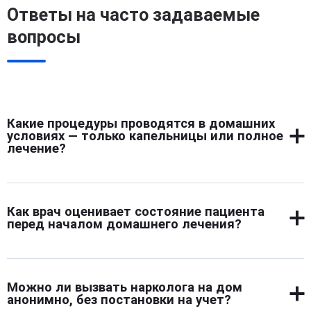
Ответы на часто задаваемые
вопросы
Какие процедуры проводятся в домашних
условиях — только капельницы или полное
лечение?
На дому проводят не только капельницы. Врач
осматривает, ставит диагноз, назначает препараты,
Как врач оценивает состояние пациента
контролирует реакцию организма. При необходимости
перед началом домашнего лечения?
подключает поддержку для сна, давления, нервной
системы. Дополнительно можно получить
Осмотр начинается с беседы и оценки внешних
рекомендации по дальнейшим шагам. Это полноценная
признаков. Врач проверяет пульс, давление,
медицинская помощь, а не разовая процедура.
Можно ли вызвать нарколога на дом
температуру, уровень сознания. Иногда применяются
анонимно, без постановки на учет?
экспресс-тесты, чтобы определить тип вещества.