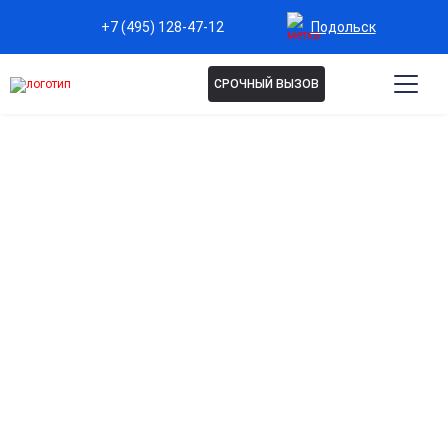
Подольск
+7 (495) 128-47-12
СРОЧНЫЙ ВЫЗОВ
Капельница Реополиглюкин
в Подольске
Эффективное восстановление кровообращения
Улучшает микроциркуляцию, снижает вязкость крови и
способствует оптимальному снабжению тканей
кислородом.
Поддержка сердечно-сосудистой системы
Помогает стабилизировать давление и уменьшить
нагрузку на сердце при нарушениях кровотока.
Быстрое восстановление после интоксикаций
Способствует выведению токсинов и продуктов распада,
улучшая общее самочувствие.
Снижение отечности и улучшение обмена веществ