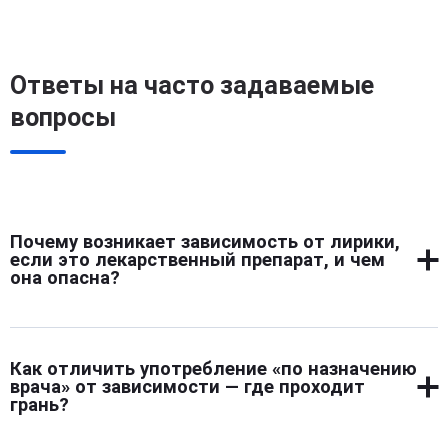
Ответы на часто задаваемые
вопросы
Почему возникает зависимость от лирики,
если это лекарственный препарат, и чем
она опасна?
Зависимость формируется из-за влияния прегабалина
на центральную нервную систему. При длительном
Как отличить употребление «по назначению
приеме мозг адаптируется к препарату и теряет
врача» от зависимости — где проходит
способность работать самостоятельно. В результате
грань?
человек начинает испытывать постоянную тягу к
веществу, а при попытке прекратить прием