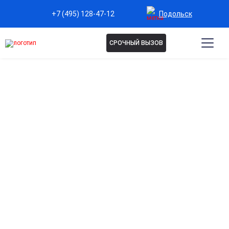
Подольск
+7 (495) 128-47-12
СРОЧНЫЙ ВЫЗОВ
ЛЕЧЕНИЕ ЗАВИСИМОСТИ ОТ
ЛИРИКИ В ПОДОЛЬСКЕ
Эффективное лечение зависимости от препарата
Лирика (прегабалин). Мы предлагаем
контролируемое медикаментозное снижение дозы и
мягкий вывод из зависимости с минимизацией
синдрома отмены. Глубокая психотерапия помогает
восстановить нормальное состояние и закрепить
отказ от зависимости. Верните контроль над своей
жизнью безопасно и конфиденциально.