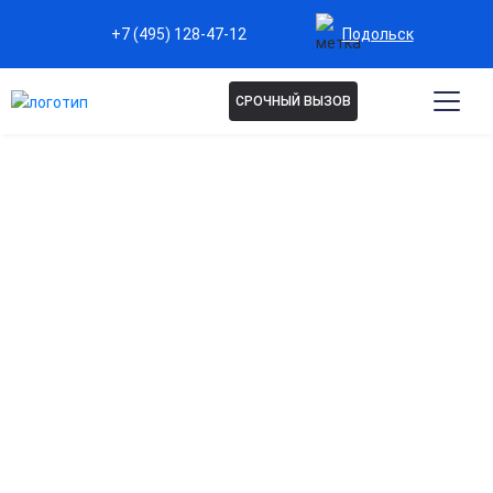
Подольск
+7 (495) 128-47-12
СРОЧНЫЙ ВЫЗОВ
Капельницы при
остеохондрозе в Подольске
Эффективное снятие боли и воспаления
Помогает уменьшить мышечное напряжение и болевой
синдром при обострении остеохондроза.
Восстановление обменных процессов в тканях
Введение препаратов способствует улучшению питания
хрящевой и нервной ткани.
Улучшение микроциркуляции и кровоснабжения
Активизирует доставку кислорода и питательных веществ
к поражённым участкам позвоночника.
Снижение мышечных спазмов и скованности