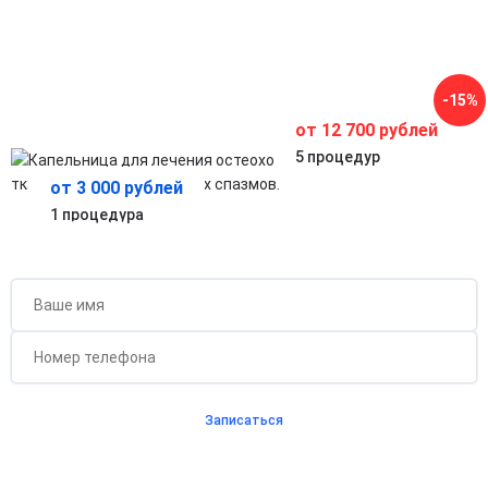
Способствует расслаблению мышц, улучшает
подвижность и качество жизни.
Комплексная поддержка организма при
хронических проблемах позвоночника
Помогает ускорить восстановление после обострений и
-15%
укрепить защитные функции организма.
от 12 700 рублей
5 процедур
от 3 000 рублей
1 процедура
Бесплатная консультация для новых клиентов
при проведении процедуры
Записаться
Согласен с
политикой о конфиденциальности
и на
обработку персональных данных